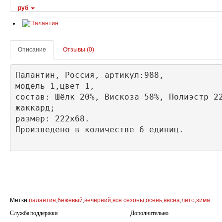
руб
Описание
Отзывы (0)
Палантин, Россия, артикул:988, 

модель 1,цвет 1,

состав: Шёлк 20%, Вискоза 58%, Полиэстр 22
жаккард;

размер: 222х68.

Метки:
палантин
,
бежевый
,
вечерний
,
все сезоны
,
осень
,
весна
,
лето
,
зима
Служба поддержки
Дополнительно