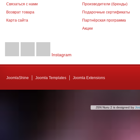
Связаться с нами
Производители (бренды)
Возврат товара
Подарочные сертификаты
Карта сайта
Партнёрская программа
Акции
Instagram
JoomlaShine
Joomla Templates
Joomla Extensions
JSN Nuru 2 is designed by
Jo